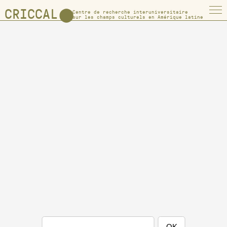
CRICCAL
⬤
Centre de recherche interuniversitaire
sur les champs culturels en Amérique latine
OK